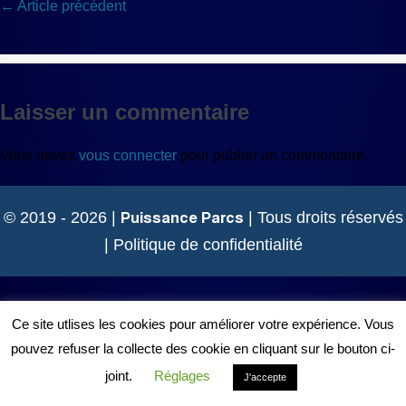
Navigation
← Article précédent
d’article
Laisser un commentaire
Vous devez
vous connecter
pour publier un commentaire.
Puissance Parcs
© 2019 - 2026 |
| Tous droits réservés
|
Politique de confidentialité
Ce site utlises les cookies pour améliorer votre expérience. Vous
pouvez refuser la collecte des cookie en cliquant sur le bouton ci-
joint.
Réglages
J'accepte