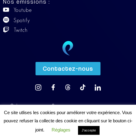
Nos émissions :
Youtube
Spotify
Twitch
Contactez-nous
Qui sommes-nous ?
Ce site utlises les cookies pour améliorer votre expérience. Vous
Visiter notre boutique
pouvez refuser la collecte des cookie en cliquant sur le bouton ci-
Soutenez-nous
joint.
Réglages
J'accepte