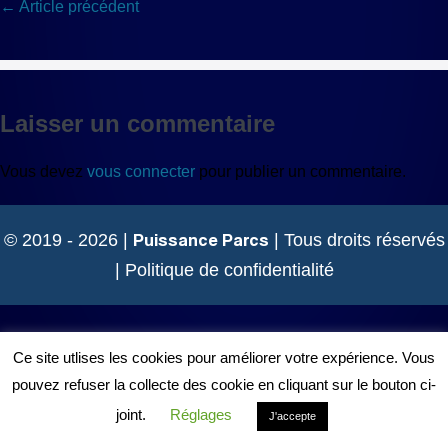
Navigation
← Article précédent
d’article
Laisser un commentaire
Vous devez
vous connecter
pour publier un commentaire.
Puissance Parcs
© 2019 - 2026 |
| Tous droits réservés
|
Politique de confidentialité
Ce site utlises les cookies pour améliorer votre expérience. Vous
pouvez refuser la collecte des cookie en cliquant sur le bouton ci-
joint.
Réglages
J'accepte