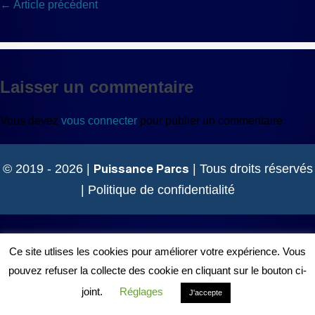
Navigation
← Article précédent
d’article
Laisser un commentaire
Vous devez
vous connecter
pour publier un commentaire.
Puissance Parcs
© 2019 - 2026 |
| Tous droits réservés
|
Politique de confidentialité
Ce site utlises les cookies pour améliorer votre expérience. Vous
pouvez refuser la collecte des cookie en cliquant sur le bouton ci-
joint.
Réglages
J'accepte