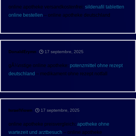
online apotheke versandkostenfrei:
sildenafil tabletten
online bestellen
– online apotheke deutschland
DonaldErymn
17 septembre, 2025
gÃ¼nstige online apotheke:
potenzmittel ohne rezept
deutschland
– medikament ohne rezept notfall
IsraelViown
17 septembre, 2025
online apotheke preisvergleich:
apotheke ohne
wartezeit und arztbesuch
– online apotheke