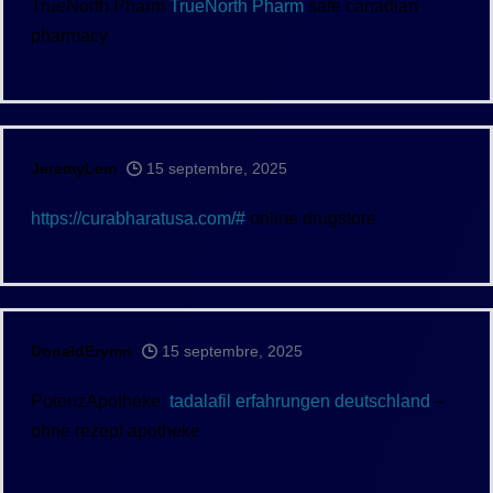
TrueNorth Pharm
TrueNorth Pharm
safe canadian
pharmacy
JeremyLem
15 septembre, 2025
https://curabharatusa.com/#
online drugstore
DonaldErymn
15 septembre, 2025
PotenzApotheke:
tadalafil erfahrungen deutschland
–
ohne rezept apotheke