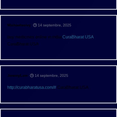
Michaelsoivy
14 septembre, 2025
buy medicines online in india
CuraBharat USA
CuraBharat USA
JeremyLem
14 septembre, 2025
http://curabharatusa.com/#
CuraBharat USA