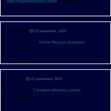
https://bajamedsdirect.com/#
BajaMedsDirect
JamesDrype
22 septembre, 2025
mexico pharmacy
Online Mexican pharmacy
Mexican
pharmacy price list
Eugenerix
22 septembre, 2025
MapleCareRx:
Canadian pharmacy prices
–
MapleCareRx