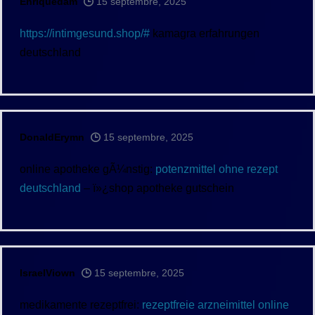
Enriquedam
15 septembre, 2025
https://intimgesund.shop/#
kamagra erfahrungen
deutschland
DonaldErymn
15 septembre, 2025
online apotheke gÃ¼nstig:
potenzmittel ohne rezept
deutschland
– ï»¿shop apotheke gutschein
IsraelViown
15 septembre, 2025
medikamente rezeptfrei:
rezeptfreie arzneimittel online