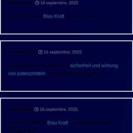
StevenSarie
16 septembre, 2025
apotheke online
Blau Kraft
apotheke online
DonaldErymn
16 septembre, 2025
ï»¿shop apotheke gutschein:
sicherheit und wirkung
von potenzmitteln
– medikamente rezeptfrei
IsraelViown
16 septembre, 2025
internet apotheke:
Blau Kraft
– medikament ohne
rezept notfall