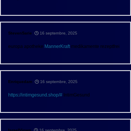
StevenSarie
16 septembre, 2025
europa apotheke
MannerKraft
medikamente rezeptfrei
Enriquedam
16 septembre, 2025
https://intimgesund.shop/#
IntimGesund
IsraelViown
16 septembre, 2025