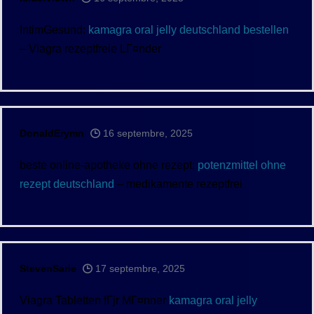
IntimGesund:
kamagra oral jelly deutschland bestellen
– Viagra rezeptfreie LГ¤nder
DonaldErymn
16 septembre, 2025
beste online-apotheke ohne rezept:
potenzmittel ohne
rezept deutschland
– medikamente rezeptfrei
StevenSarie
17 septembre, 2025
Viagra Tabletten fГјr MГ¤nner
kamagra oral jelly