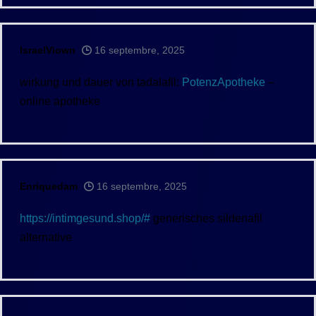
IsraelViown
16 septembre, 2025
wirkung und dauer von tadalafil:
PotenzApotheke
–
online apotheke
Enriquedam
16 septembre, 2025
https://intimgesund.shop/#
generisches sildenafil
alternative