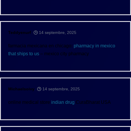
Teddyenurf
14 septembre, 2025
farmacia mexicana en chicago:
pharmacy in mexico
that ships to us
– mexico city pharmacy
Michaelsoivy
14 septembre, 2025
online medical store
indian drug
CuraBharat USA