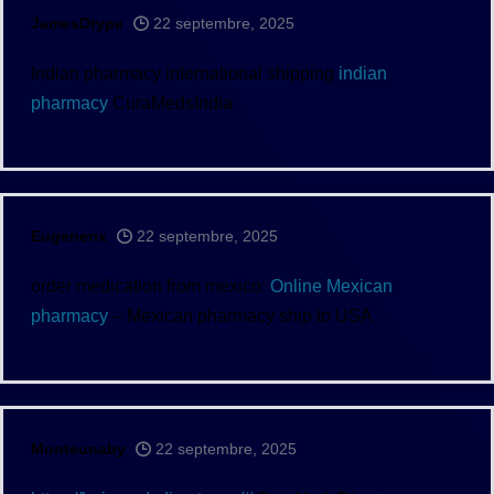
JamesDrype
22 septembre, 2025
Indian pharmacy international shipping
indian
pharmacy
CuraMedsIndia
Eugenerix
22 septembre, 2025
order medication from mexico:
Online Mexican
pharmacy
– Mexican pharmacy ship to USA
Monteunaby
22 septembre, 2025