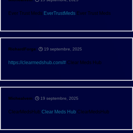
Ever Trust Meds
EverTrustMeds
Ever Trust Meds
RichardForge
19 septembre, 2025
https://clearmedshub.com/#
Clear Meds Hub
Michealvem
19 septembre, 2025
ClearMedsHub
Clear Meds Hub
ClearMedsHub