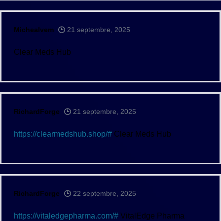
Michealvem
21 septembre, 2025
Clear Meds Hub
RichardForge
21 septembre, 2025
https://clearmedshub.shop/#
Clear Meds Hub
RichardForge
22 septembre, 2025
https://vitaledgepharma.com/#
VitalEdge Pharma