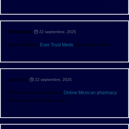
Michealvem
22 septembre, 2025
EverTrustMeds
Ever Trust Meds
Buy Cialis online
Jamesjuh
22 septembre, 2025
Online Mexican pharmacy:
Online Mexican pharmacy
–
Mexican pharmacy price list