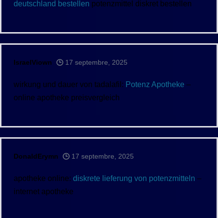
deutschland bestellen
potenzmittel diskret bestellen
IsraelViown
17 septembre, 2025
wirkung und dauer von tadalafil:
Potenz Apotheke
–
online apotheke preisvergleich
DonaldErymn
17 septembre, 2025
apotheke online:
diskrete lieferung von potenzmitteln
–
internet apotheke