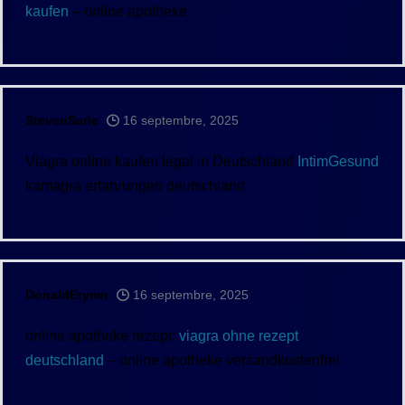
kaufen
– online apotheke
StevenSarie
16 septembre, 2025
Viagra online kaufen legal in Deutschland
IntimGesund
kamagra erfahrungen deutschland
DonaldErymn
16 septembre, 2025
online apotheke rezept:
viagra ohne rezept
deutschland
– online apotheke versandkostenfrei