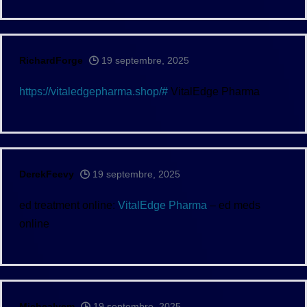
RichardForge
19 septembre, 2025
https://vitaledgepharma.shop/#
VitalEdge Pharma
DerekFeevy
19 septembre, 2025
ed treatment online:
VitalEdge Pharma
– ed meds
online
Michealvem
19 septembre, 2025