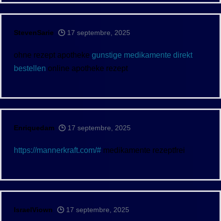
StevenSarie
17 septembre, 2025
ohne rezept apotheke
gunstige medikamente direkt
bestellen
online apotheke rezept
Enriquedam
17 septembre, 2025
https://mannerkraft.com/#
medikamente rezeptfrei
IsraelViown
17 septembre, 2025