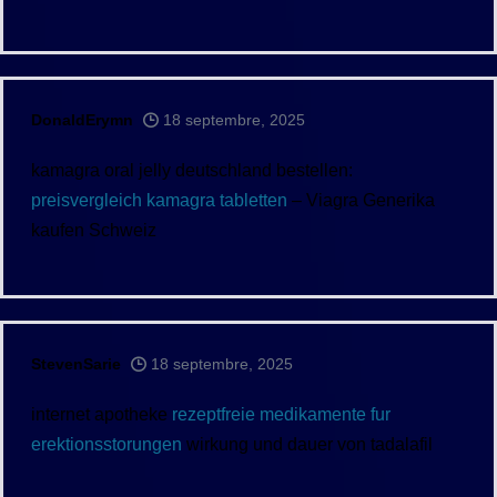
DonaldErymn
18 septembre, 2025
kamagra oral jelly deutschland bestellen:
preisvergleich kamagra tabletten
– Viagra Generika
kaufen Schweiz
StevenSarie
18 septembre, 2025
internet apotheke
rezeptfreie medikamente fur
erektionsstorungen
wirkung und dauer von tadalafil