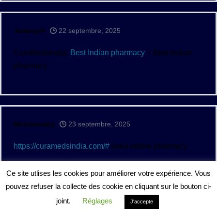
Jamesjuh
22 septembre, 2025
CuraMedsIndia:
Best Indian pharmacy
– Best Indian
pharmacy
Monteunaby
23 septembre, 2025
https://curamedsindia.com/#
india online pharmacy
Ce site utlises les cookies pour améliorer votre expérience. Vous
pouvez refuser la collecte des cookie en cliquant sur le bouton ci-
joint.
Réglages
J'accepte
JamesDrype
23 septembre, 2025