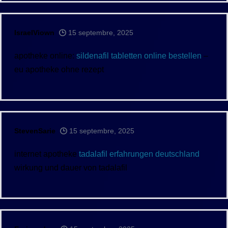
IsraelViown
15 septembre, 2025
apotheke online:
sildenafil tabletten online bestellen
–
eu apotheke ohne rezept
StevenSarie
15 septembre, 2025
internet apotheke
tadalafil erfahrungen deutschland
wirkung und dauer von tadalafil