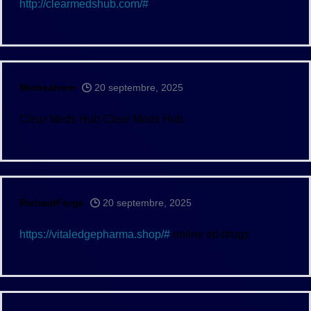
http://clearmedshub.com/#
Michealvem
20 septembre, 2025
Clear Meds Hub
Clear Meds Hub
RichardForge
20 septembre, 2025
https://vitaledgepharma.shop/#
online ed drugs