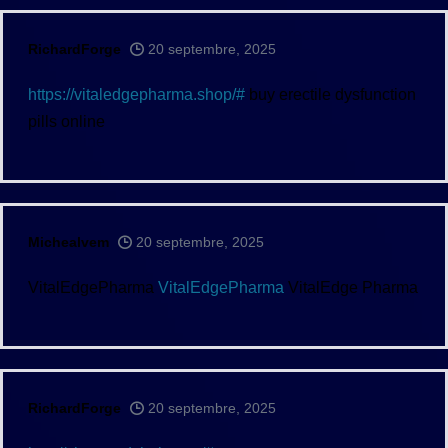
RichardForge
20 septembre, 2025
https://vitaledgepharma.shop/#
buy erectile dysfunction
pills online
Michealvem
20 septembre, 2025
VitalEdgePharma
VitalEdgePharma
VitalEdge Pharma
RichardForge
20 septembre, 2025