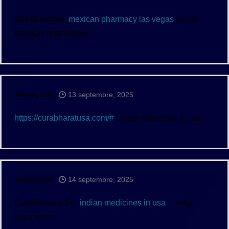
SaludFrontera
mexican pharmacy las vegas
online
mexican pharmacies
JeremyLem
13 septembre, 2025
https://curabharatusa.com/#
indian medicines in usa
Teddyenurf
14 septembre, 2025
CuraBharat USA:
indian medicines in usa
– india
pharmacies