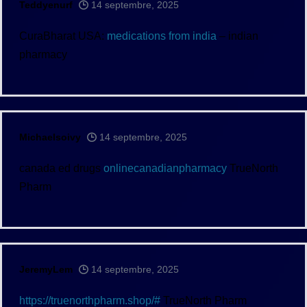
Teddyenurf
14 septembre, 2025
CuraBharat USA:
medications from india
– indian
pharmacy
Michaelsoivy
14 septembre, 2025
canada ed drugs
onlinecanadianpharmacy
TrueNorth
Pharm
JeremyLem
14 septembre, 2025
https://truenorthpharm.shop/#
TrueNorth Pharm