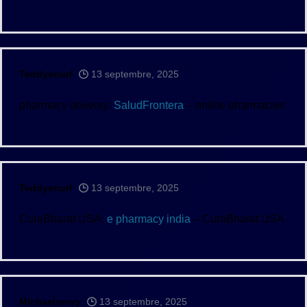
Teddyenurf
13 septembre, 2025
pharmacy delivery:
SaludFrontera
– online pharmacies
Teddyenurf
13 septembre, 2025
CuraBharat USA:
e pharmacy india
– CuraBharat USA
Michaelsoivy
13 septembre, 2025