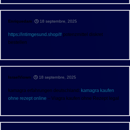
Enriquedam
18 septembre, 2025
https://intimgesund.shop/#
potenzmittel diskret
bestellen
IsraelViown
18 septembre, 2025
kamagra erfahrungen deutschland:
kamagra kaufen
ohne rezept online
– Viagra kaufen ohne Rezept legal