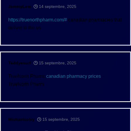
JeremyLem
14 septembre, 2025
https://truenorthpharm.com/#
canadian pharmacies that
deliver to the us
Teddyenurf
15 septembre, 2025
TrueNorth Pharm:
canadian pharmacy prices
–
TrueNorth Pharm
Michaelsoivy
15 septembre, 2025