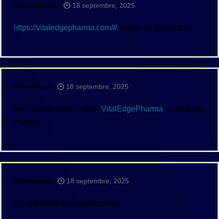
RichardForge
18 septembre, 2025
https://vitaledgepharma.com/#
online ed medication
DerekFeevy
18 septembre, 2025
low cost ed meds online:
VitalEdgePharma
– VitalEdge
Pharma
Michealvem
18 septembre, 2025
ClearMedsHub
ClearMedsHub