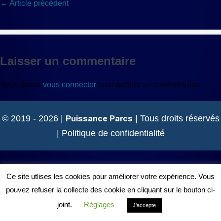
Navigation
← Article précédent
d’article
Laisser un commentaire
Vous devez
vous connecter
pour publier un commentaire.
Puissance Parcs
© 2019 - 2026 |
| Tous droits réservés
|
Politique de confidentialité
Ce site utlises les cookies pour améliorer votre expérience. Vous
pouvez refuser la collecte des cookie en cliquant sur le bouton ci-
joint.
Réglages
J'accepte