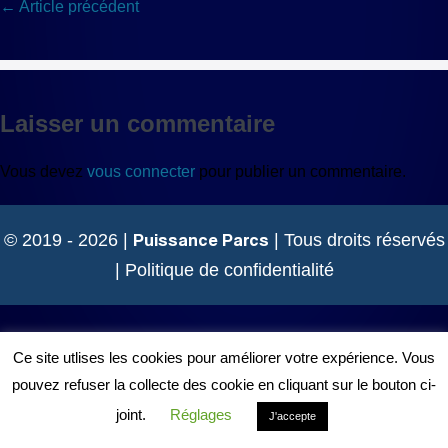
Navigation
← Article précédent
d’article
Laisser un commentaire
Vous devez
vous connecter
pour publier un commentaire.
Puissance Parcs
© 2019 - 2026 |
| Tous droits réservés
|
Politique de confidentialité
Ce site utlises les cookies pour améliorer votre expérience. Vous
pouvez refuser la collecte des cookie en cliquant sur le bouton ci-
joint.
Réglages
J'accepte