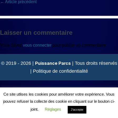
Navigation
← Article précédent
d’article
Laisser un commentaire
Vous devez
vous connecter
pour publier un commentaire.
Puissance Parcs
© 2019 - 2026 |
| Tous droits réservés
|
Politique de confidentialité
Ce site utlises les cookies pour améliorer votre expérience. Vous
pouvez refuser la collecte des cookie en cliquant sur le bouton ci-
joint.
Réglages
J'accepte