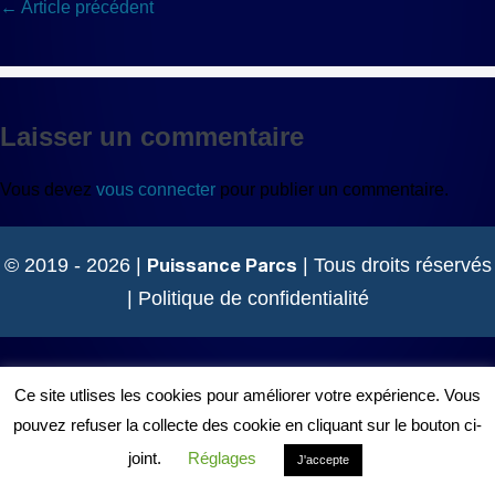
Navigation
← Article précédent
d’article
Laisser un commentaire
Vous devez
vous connecter
pour publier un commentaire.
Puissance Parcs
© 2019 - 2026 |
| Tous droits réservés
|
Politique de confidentialité
Ce site utlises les cookies pour améliorer votre expérience. Vous
pouvez refuser la collecte des cookie en cliquant sur le bouton ci-
joint.
Réglages
J'accepte