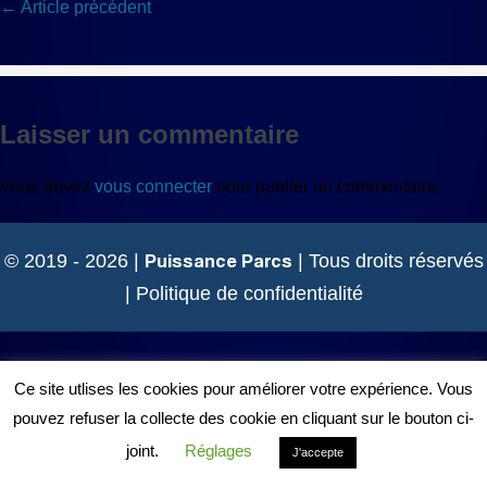
Navigation
← Article précédent
d’article
Laisser un commentaire
Vous devez
vous connecter
pour publier un commentaire.
Puissance Parcs
© 2019 - 2026 |
| Tous droits réservés
|
Politique de confidentialité
Ce site utlises les cookies pour améliorer votre expérience. Vous
pouvez refuser la collecte des cookie en cliquant sur le bouton ci-
joint.
Réglages
J'accepte