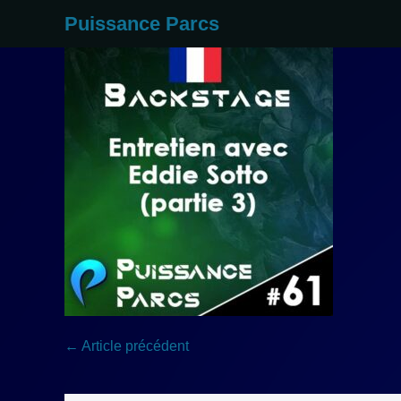
Aller
Puissance Parcs
au
contenu
Navigation
← Article précédent
d’article