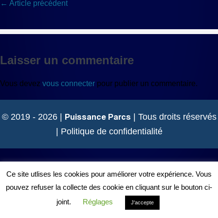
Navigation
← Article précédent
d’article
Laisser un commentaire
Vous devez
vous connecter
pour publier un commentaire.
Puissance Parcs
© 2019 - 2026 |
| Tous droits réservés
|
Politique de confidentialité
Ce site utlises les cookies pour améliorer votre expérience. Vous
pouvez refuser la collecte des cookie en cliquant sur le bouton ci-
joint.
Réglages
J'accepte