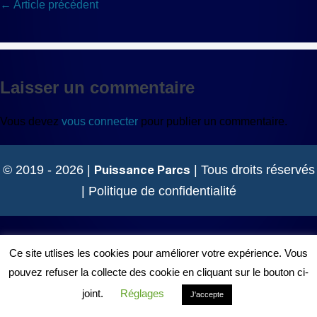
Navigation
← Article précédent
d’article
Laisser un commentaire
Vous devez
vous connecter
pour publier un commentaire.
Puissance Parcs
© 2019 - 2026 |
| Tous droits réservés
|
Politique de confidentialité
Ce site utlises les cookies pour améliorer votre expérience. Vous
pouvez refuser la collecte des cookie en cliquant sur le bouton ci-
joint.
Réglages
J'accepte