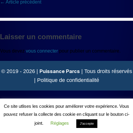
Navigation
← Article précédent
d’article
Laisser un commentaire
Vous devez
vous connecter
pour publier un commentaire.
Puissance Parcs
© 2019 - 2026 |
| Tous droits réservés
|
Politique de confidentialité
Ce site utlises les cookies pour améliorer votre expérience. Vous
pouvez refuser la collecte des cookie en cliquant sur le bouton ci-
joint.
Réglages
J'accepte