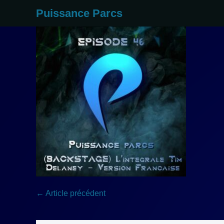
Aller
Puissance Parcs
au
contenu
Navigation
← Article précédent
d’article