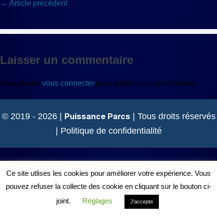
Navigation
← Article précédent
d’article
Laisser un commentaire
Vous devez
vous connecter
pour publier un commentaire.
Puissance Parcs
© 2019 - 2026 |
| Tous droits réservés
|
Politique de confidentialité
Ce site utlises les cookies pour améliorer votre expérience. Vous
pouvez refuser la collecte des cookie en cliquant sur le bouton ci-
joint.
Réglages
J'accepte