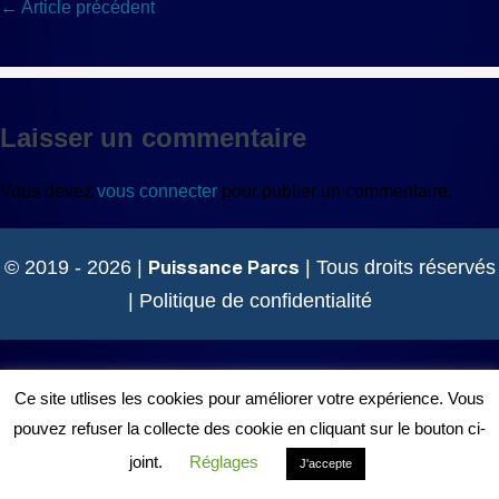
Navigation
← Article précédent
d’article
Laisser un commentaire
Vous devez
vous connecter
pour publier un commentaire.
Puissance Parcs
© 2019 - 2026 |
| Tous droits réservés
|
Politique de confidentialité
Ce site utlises les cookies pour améliorer votre expérience. Vous
pouvez refuser la collecte des cookie en cliquant sur le bouton ci-
joint.
Réglages
J'accepte