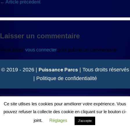
Navigation
← Article précédent
d’article
Laisser un commentaire
Vous devez
vous connecter
pour publier un commentaire.
Puissance Parcs
© 2019 - 2026 |
| Tous droits réservés
|
Politique de confidentialité
Ce site utlises les cookies pour améliorer votre expérience. Vous
pouvez refuser la collecte des cookie en cliquant sur le bouton ci-
joint.
Réglages
J'accepte