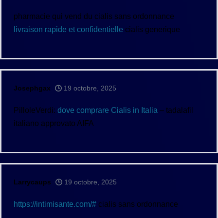
pharmacie qui vend du cialis sans ordonnance
livraison rapide et confidentielle
cialis generique
Josephgax
19 octobre, 2025
PilloleVerdi:
dove comprare Cialis in Italia
– tadalafil
italiano approvato AIFA
Larrycaups
19 octobre, 2025
https://intimisante.com/#
cialis sans ordonnance