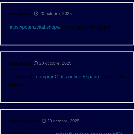
Larrycaups
20 octobre, 2025
https://potenzvital.shop/#
online apotheke rezept
Josephgax
20 octobre, 2025
cialis precio:
comprar Cialis online España
– Tadalafilo
Express
Raymondvathe
20 octobre, 2025