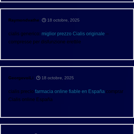
Raymondvathe
18 octobre, 2025
cialis generico:
miglior prezzo Cialis originale
–
compresse per disfunzione erettile
GeorgevoiLi
18 octobre, 2025
cialis precio
farmacia online fiable en España
comprar
Cialis online España