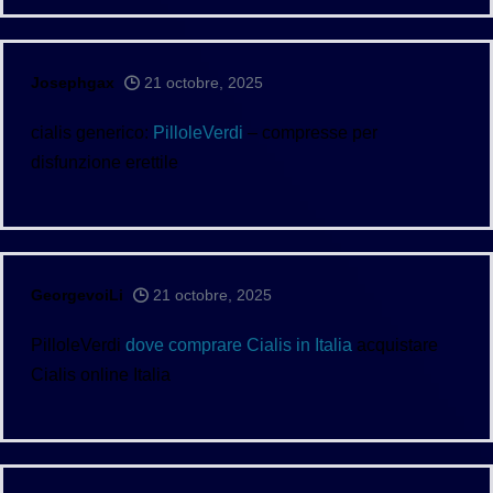
Josephgax
21 octobre, 2025
cialis generico:
PilloleVerdi
– compresse per
disfunzione erettile
GeorgevoiLi
21 octobre, 2025
PilloleVerdi
dove comprare Cialis in Italia
acquistare
Cialis online Italia