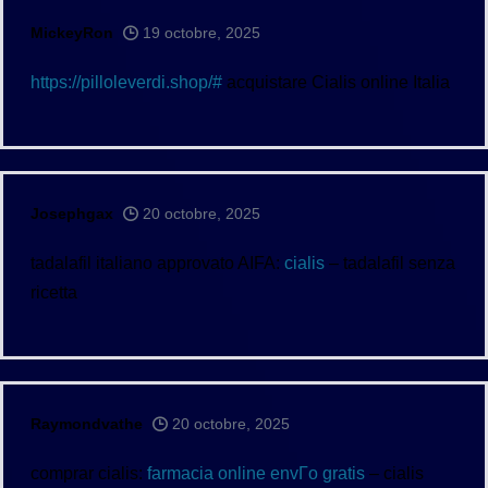
MickeyRon
19 octobre, 2025
https://pilloleverdi.shop/#
acquistare Cialis online Italia
Josephgax
20 octobre, 2025
tadalafil italiano approvato AIFA:
cialis
– tadalafil senza
ricetta
Raymondvathe
20 octobre, 2025
comprar cialis:
farmacia online envГ­o gratis
– cialis