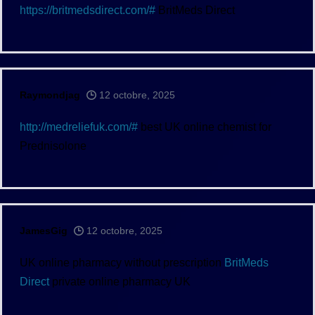
https://britmedsdirect.com/#
BritMeds Direct
Raymondjag
12 octobre, 2025
http://medreliefuk.com/#
best UK online chemist for
Prednisolone
JamesGig
12 octobre, 2025
UK online pharmacy without prescription
BritMeds
Direct
private online pharmacy UK