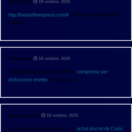
MickeyRon
18 octobre, 2025
http://tadalafiloexpress.com/#
farmacia online fiable en
Espana
Josephgax
18 octobre, 2025
tadalafil italiano approvato AIFA:
compresse per
disfunzione erettile
– cialis prezzo
Raymondvathe
18 octobre, 2025
pharmacies en ligne certifiГ©es:
achat discret de Cialis