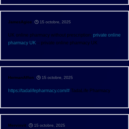
JamesAgice
15 octobre, 2025
UK online pharmacy without prescription:
private online
pharmacy UK
– private online pharmacy UK
HermanAffon
15 octobre, 2025
https://tadalifepharmacy.com/#
TadaLife Pharmacy
Mervinvit
15 octobre, 2025