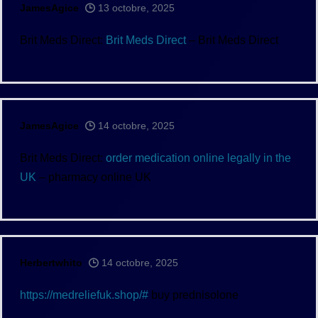
JamesAgice
13 octobre, 2025
Brit Meds Direct:
Brit Meds Direct
– Brit Meds Direct
JamesAgice
14 octobre, 2025
Brit Meds Direct:
order medication online legally in the
UK
– pharmacy online UK
Herbertwhito
14 octobre, 2025
https://medreliefuk.shop/#
buy prednisolone