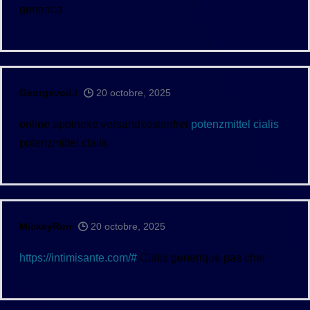
generico
GeorgevoiLi
20 octobre, 2025
online apotheke versandkostenfrei
potenzmittel cialis
potenzmittel cialis
MickeyRon
20 octobre, 2025
https://intimisante.com/#
Cialis generique pas cher