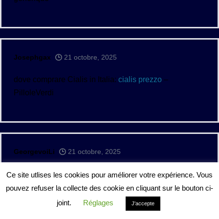
Josephgax
21 octobre, 2025
dove comprare Cialis in Italia:
cialis prezzo
–
PilloleVerdi
GeorgevoiLi
21 octobre, 2025
tadalafil sans ordonnance
Cialis générique pas cher
Ce site utlises les cookies pour améliorer votre expérience. Vous
cialis generique
pouvez refuser la collecte des cookie en cliquant sur le bouton ci-
joint.
Réglages
J'accepte