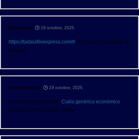
MickeyRon
19 octobre, 2025
https://tadalafiloexpress.com/#
farmacia online fiable en
Espana
Raymondvathe
19 octobre, 2025
farmacia online madrid:
Cialis genérico económico
–
farmacia online barata y fiable