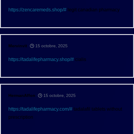
https://zencaremeds.shop/#
legit canadian pharmacy
Mervinvit
15 octobre, 2025
https://tadalifepharmacy.shop/#
cialis
HermanAffon
15 octobre, 2025
https://tadalifepharmacy.com/#
tadalafil tablets without
prescription