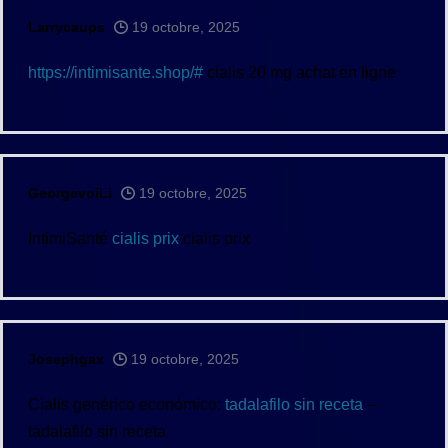
Larrycaups
19 octobre, 2025
https://intimisante.shop/#
cialis 20 mg achat en ligne
GeorgevoiLi
19 octobre, 2025
IntimiSanté
cialis prix
cialis prix
Josephgax
19 octobre, 2025
Cialis genérico económico:
tadalafilo sin receta
–
tadalafilo sin receta