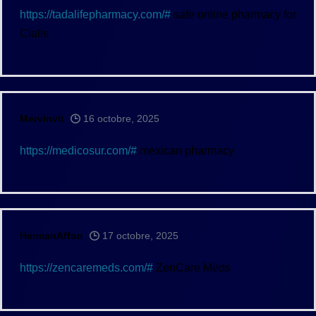
https://tadalifepharmacy.com/#
safe online pharmacy for
Cialis
Mervinvit
16 octobre, 2025
https://medicosur.com/#
mexican pharmacy
HermanAffon
17 octobre, 2025
https://zencaremeds.com/#
ZenCare Meds