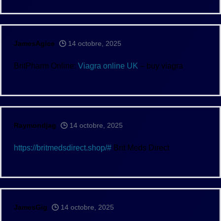
JamesAgice
14 octobre, 2025
BritPharm Online:
Viagra online UK
– buy viagra
Raymondjag
14 octobre, 2025
https://britmedsdirect.shop/#
Brit Meds Direct
JamesGig
14 octobre, 2025