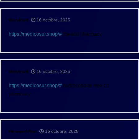
Mervinvit
16 octobre, 2025
https://medicosur.shop/#
mexico pharmacy
Mervinvit
16 octobre, 2025
https://medicosur.shop/#
hydrocodone mexico
pharmacy
HermanAffon
16 octobre, 2025