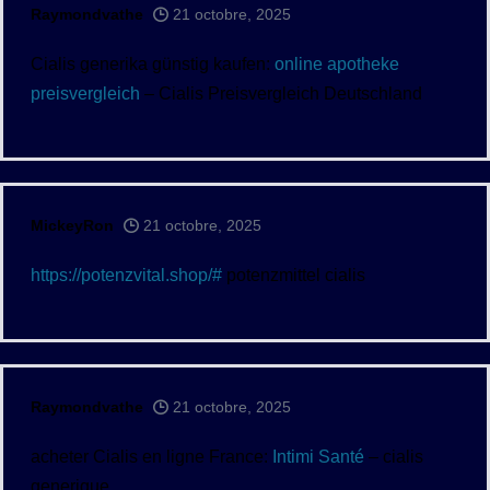
Raymondvathe
21 octobre, 2025
Cialis generika günstig kaufen:
online apotheke
preisvergleich
– Cialis Preisvergleich Deutschland
MickeyRon
21 octobre, 2025
https://potenzvital.shop/#
potenzmittel cialis
Raymondvathe
21 octobre, 2025
acheter Cialis en ligne France:
Intimi Santé
– cialis
generique