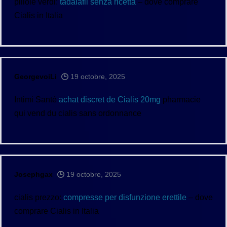
pillole verdi:
tadalafil senza ricetta
– dove comprare
Cialis in Italia
GeorgevoiLi
19 octobre, 2025
Intimi Santé
achat discret de Cialis 20mg
pharmacie
qui vend du cialis sans ordonnance
Josephgax
19 octobre, 2025
cialis prezzo:
compresse per disfunzione erettile
– dove
comprare Cialis in Italia