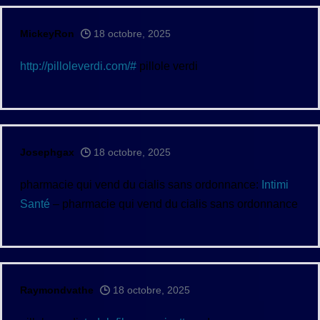
MickeyRon
18 octobre, 2025
http://pilloleverdi.com/#
pillole verdi
Josephgax
18 octobre, 2025
pharmacie qui vend du cialis sans ordonnance:
Intimi
Santé
– pharmacie qui vend du cialis sans ordonnance
Raymondvathe
18 octobre, 2025