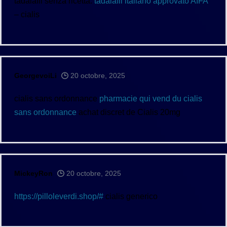
tadalafil senza ricetta:
tadalafil italiano approvato AIFA
– cialis
GeorgevoiLi
20 octobre, 2025
cialis sans ordonnance
pharmacie qui vend du cialis
sans ordonnance
achat discret de Cialis 20mg
MickeyRon
20 octobre, 2025
https://pilloleverdi.shop/#
cialis generico