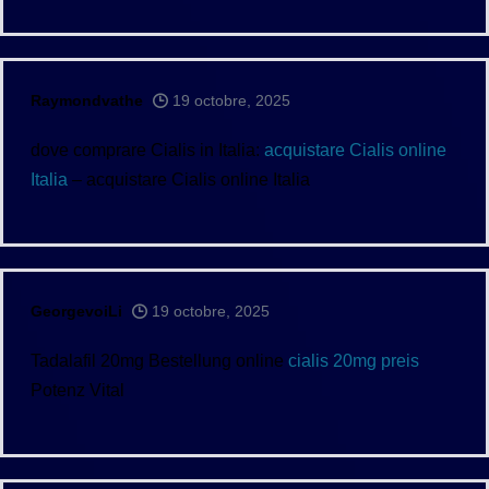
Raymondvathe
19 octobre, 2025
dove comprare Cialis in Italia:
acquistare Cialis online
Italia
– acquistare Cialis online Italia
GeorgevoiLi
19 octobre, 2025
Tadalafil 20mg Bestellung online
cialis 20mg preis
Potenz Vital