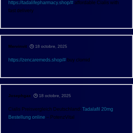
https://tadalifepharmacy.shop/#
affordable Cialis with
fast delivery
Mervinvit
18 octobre, 2025
https://zencaremeds.shop/#
buy clomid
Josephgax
18 octobre, 2025
Cialis Preisvergleich Deutschland:
Tadalafil 20mg
Bestellung online
– PotenzVital