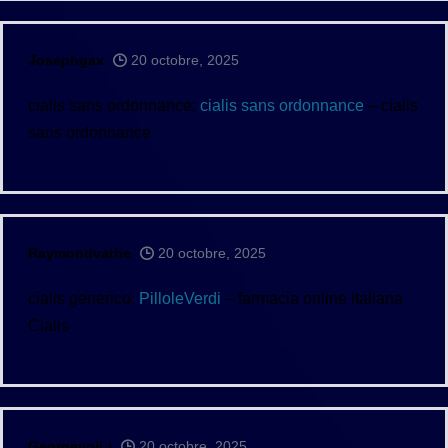
Josephgax
20 octobre, 2025
cialis sans ordonnance:
cialis sans ordonnance
– cialis
sans ordonnance
Raymondvathe
20 octobre, 2025
cialis generico:
PilloleVerdi
– farmacia online italiana
Cialis
GeorgevoiLi
20 octobre, 2025