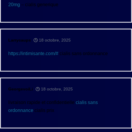
20mg
– cialis generique
Larrycaups
18 octobre, 2025
https://intimisante.com/#
cialis sans ordonnance
GeorgevoiLi
18 octobre, 2025
livraison rapide et confidentielle
cialis sans
ordonnance
cialis prix