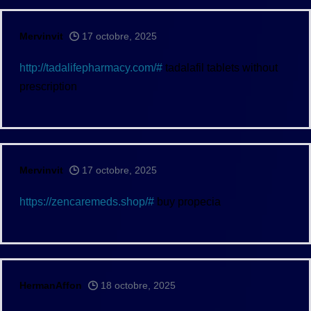
Mervinvit
17 octobre, 2025
http://tadalifepharmacy.com/#
tadalafil tablets without
prescription
Mervinvit
17 octobre, 2025
https://zencaremeds.shop/#
buy propecia
HermanAffon
18 octobre, 2025