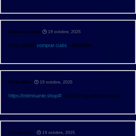
Raymondvathe
19 octobre, 2025
cialis precio:
comprar cialis
– tadalafilo
MickeyRon
19 octobre, 2025
https://intimisante.shop/#
cialis 20 mg achat en ligne
GeorgevoiLi
19 octobre, 2025