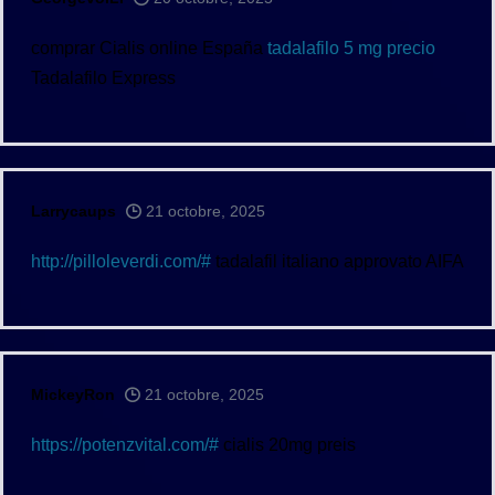
comprar Cialis online España
tadalafilo 5 mg precio
Tadalafilo Express
Larrycaups
21 octobre, 2025
http://pilloleverdi.com/#
tadalafil italiano approvato AIFA
MickeyRon
21 octobre, 2025
https://potenzvital.com/#
cialis 20mg preis