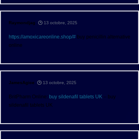
Raymondjag
13 octobre, 2025
https://amoxicareonline.shop/#
buy penicillin alternative
online
JamesAgice
13 octobre, 2025
BritPharm Online:
buy sildenafil tablets UK
– buy
sildenafil tablets UK