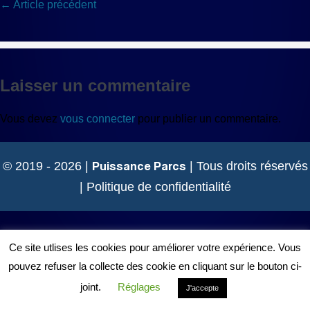
Navigation
← Article précédent
d’article
Laisser un commentaire
Vous devez
vous connecter
pour publier un commentaire.
Puissance Parcs
© 2019 - 2026 |
| Tous droits réservés
|
Politique de confidentialité
Ce site utlises les cookies pour améliorer votre expérience. Vous
pouvez refuser la collecte des cookie en cliquant sur le bouton ci-
joint.
Réglages
J'accepte