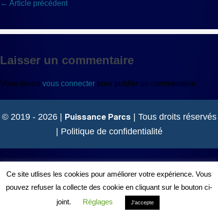
Navigation
← Article précédent
d’article
Laisser un commentaire
Vous devez
vous connecter
pour publier un commentaire.
Puissance Parcs
© 2019 - 2026 |
| Tous droits réservés
|
Politique de confidentialité
Ce site utlises les cookies pour améliorer votre expérience. Vous
pouvez refuser la collecte des cookie en cliquant sur le bouton ci-
joint.
Réglages
J'accepte