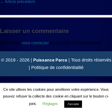
Navigation
← Article précédent
d’article
Laisser un commentaire
Vous devez
vous connecter
pour publier un commentaire.
Puissance Parcs
© 2019 - 2026 |
| Tous droits réservés
|
Politique de confidentialité
Ce site utlises les cookies pour améliorer votre expérience. Vous
pouvez refuser la collecte des cookie en cliquant sur le bouton ci-
joint.
Réglages
J'accepte