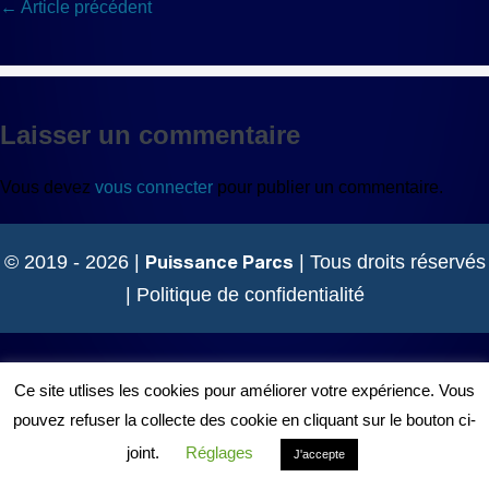
Navigation
← Article précédent
d’article
Laisser un commentaire
Vous devez
vous connecter
pour publier un commentaire.
Puissance Parcs
© 2019 - 2026 |
| Tous droits réservés
|
Politique de confidentialité
Ce site utlises les cookies pour améliorer votre expérience. Vous
pouvez refuser la collecte des cookie en cliquant sur le bouton ci-
joint.
Réglages
J'accepte