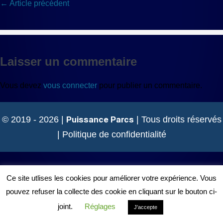
Navigation
← Article précédent
d’article
Laisser un commentaire
Vous devez
vous connecter
pour publier un commentaire.
Puissance Parcs
© 2019 - 2026 |
| Tous droits réservés
|
Politique de confidentialité
Ce site utlises les cookies pour améliorer votre expérience. Vous
pouvez refuser la collecte des cookie en cliquant sur le bouton ci-
joint.
Réglages
J'accepte