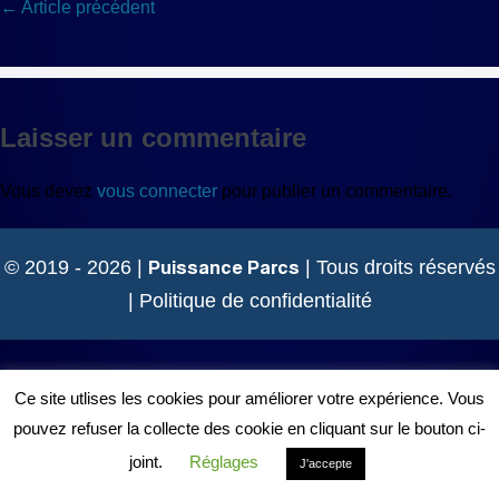
Navigation
← Article précédent
d’article
Laisser un commentaire
Vous devez
vous connecter
pour publier un commentaire.
Puissance Parcs
© 2019 - 2026 |
| Tous droits réservés
|
Politique de confidentialité
Ce site utlises les cookies pour améliorer votre expérience. Vous
pouvez refuser la collecte des cookie en cliquant sur le bouton ci-
joint.
Réglages
J'accepte