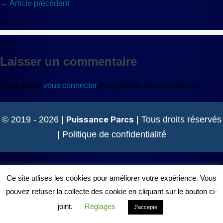
Navigation
← Article précédent
d’article
Laisser un commentaire
Vous devez
vous connecter
pour publier un commentaire.
Puissance Parcs
© 2019 - 2026 |
| Tous droits réservés
|
Politique de confidentialité
Ce site utlises les cookies pour améliorer votre expérience. Vous
pouvez refuser la collecte des cookie en cliquant sur le bouton ci-
joint.
Réglages
J'accepte