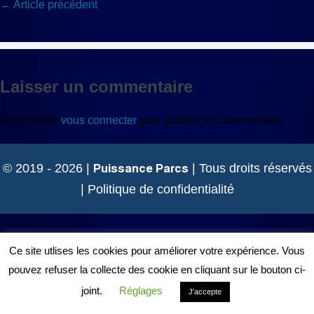
Navigation
← Article précédent
d’article
Laisser un commentaire
Vous devez
vous connecter
pour publier un commentaire.
Puissance Parcs
© 2019 - 2026 |
| Tous droits réservés
|
Politique de confidentialité
Ce site utlises les cookies pour améliorer votre expérience. Vous
pouvez refuser la collecte des cookie en cliquant sur le bouton ci-
joint.
Réglages
J'accepte