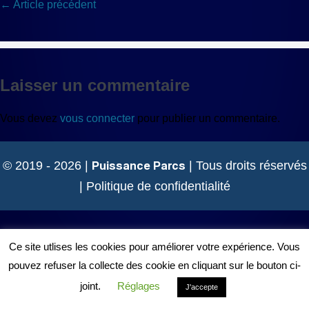
Navigation
← Article précédent
d’article
Laisser un commentaire
Vous devez
vous connecter
pour publier un commentaire.
Puissance Parcs
© 2019 - 2026 |
| Tous droits réservés
|
Politique de confidentialité
Ce site utlises les cookies pour améliorer votre expérience. Vous
pouvez refuser la collecte des cookie en cliquant sur le bouton ci-
joint.
Réglages
J'accepte