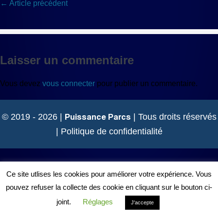
Navigation
← Article précédent
d’article
Laisser un commentaire
Vous devez
vous connecter
pour publier un commentaire.
Puissance Parcs
© 2019 - 2026 |
| Tous droits réservés
|
Politique de confidentialité
Ce site utlises les cookies pour améliorer votre expérience. Vous
pouvez refuser la collecte des cookie en cliquant sur le bouton ci-
joint.
Réglages
J'accepte