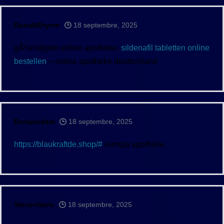
DonaldErymn
18 septembre, 2025
gÃ¼nstigste online apotheke:
sildenafil tabletten online
bestellen
– online apotheke deutschland
Enriquedam
18 septembre, 2025
https://blaukraftde.shop/#
europa apotheke
StevenSarie
18 septembre, 2025