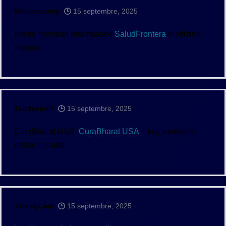
Michaelsoivy
15 septembre, 2025
online mexican pharmacies
SaludFrontera
medicine
mexico
Teddyenurf
15 septembre, 2025
CuraBharat USA:
CuraBharat USA
– buy medicine
online in india
JeremyLem
15 septembre, 2025