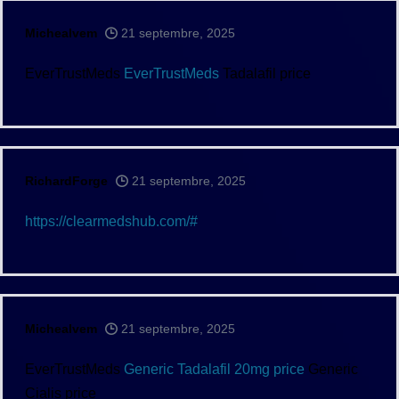
Michealvem
21 septembre, 2025
EverTrustMeds
EverTrustMeds
Tadalafil price
RichardForge
21 septembre, 2025
https://clearmedshub.com/#
Michealvem
21 septembre, 2025
EverTrustMeds
Generic Tadalafil 20mg price
Generic
Cialis price