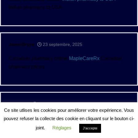
Indian pharmacy to USA
JamesDrype
23 septembre, 2025
Canadian pharmacy online
MapleCareRx
Canadian
pharmacy prices
Eugenerix
23 septembre, 2025
Ce site utlises les cookies pour améliorer votre expérience. Vous
Pharmacies in Canada that ship to the US:
best
pouvez refuser la collecte des cookie en cliquant sur le bouton ci-
canadian online pharmacy
– Pharmacies in Canada
joint.
Réglages
J'accepte
that ship to the US