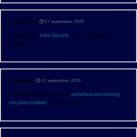
DonaldErymn
17 septembre, 2025
Intim Gesund:
Intim Gesund
– Viagra rezeptfreie
LÃ¤nder
StevenSarie
17 septembre, 2025
п»їshop apotheke gutschein
sicherheit und wirkung
von potenzmitteln
apotheke online