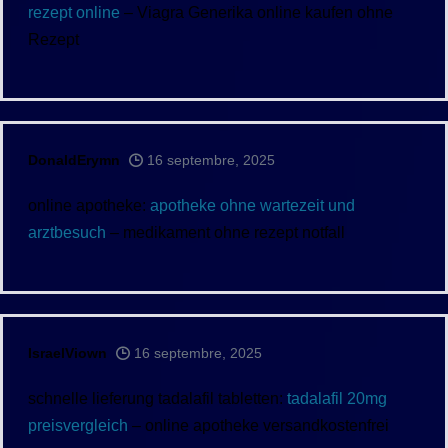
rezept online
– Viagra Generika online kaufen ohne
Rezept
DonaldErymn
16 septembre, 2025
online apotheke:
apotheke ohne wartezeit und
arztbesuch
– medikament ohne rezept notfall
IsraelViown
16 septembre, 2025
schnelle lieferung tadalafil tabletten:
tadalafil 20mg
preisvergleich
– online apotheke versandkostenfrei