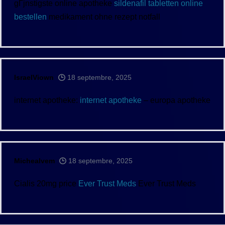
gГјnstigste online apotheke
sildenafil tabletten online
bestellen
medikament ohne rezept notfall
IsraelViown
18 septembre, 2025
internet apotheke:
internet apotheke
– europa apotheke
Michealvem
18 septembre, 2025
Cialis 20mg price
Ever Trust Meds
Ever Trust Meds