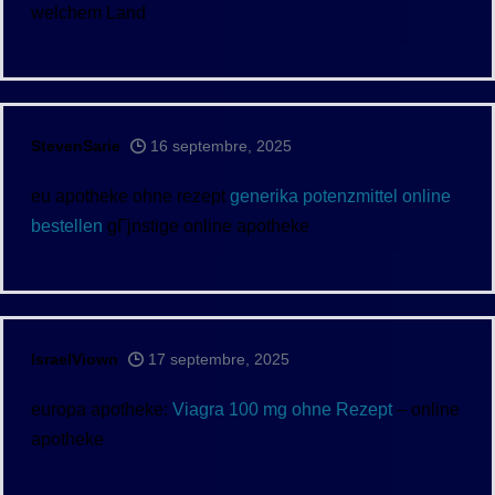
welchem Land
StevenSarie
16 septembre, 2025
eu apotheke ohne rezept
generika potenzmittel online
bestellen
gГјnstige online apotheke
IsraelViown
17 septembre, 2025
europa apotheke:
Viagra 100 mg ohne Rezept
– online
apotheke