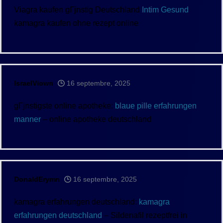
Viagra kaufen gГјnstig Deutschland
Intim Gesund
kamagra kaufen ohne rezept online
IsraelViown
16 septembre, 2025
gГјnstigste online apotheke:
blaue pille erfahrungen
manner
– online apotheke deutschland
DonaldErymn
16 septembre, 2025
kamagra erfahrungen deutschland:
kamagra
erfahrungen deutschland
– Sildenafil rezeptfrei in