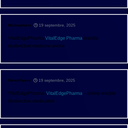
Michealvem
19 septembre, 2025
VitalEdgePharma
VitalEdge Pharma
erectile
dysfunction medicine online
DerekFeevy
19 septembre, 2025
VitalEdgePharma:
VitalEdgePharma
– online erectile
dysfunction medication