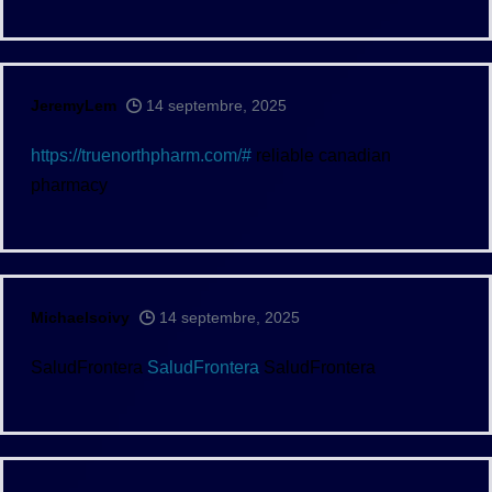
JeremyLem
14 septembre, 2025
https://truenorthpharm.com/#
reliable canadian
pharmacy
Michaelsoivy
14 septembre, 2025
SaludFrontera
SaludFrontera
SaludFrontera