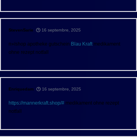
StevenSarie
16 septembre, 2025
п»їshop apotheke gutschein
Blau Kraft
medikament
ohne rezept notfall
Enriquedam
16 septembre, 2025
https://mannerkraft.shop/#
medikament ohne rezept
notfall