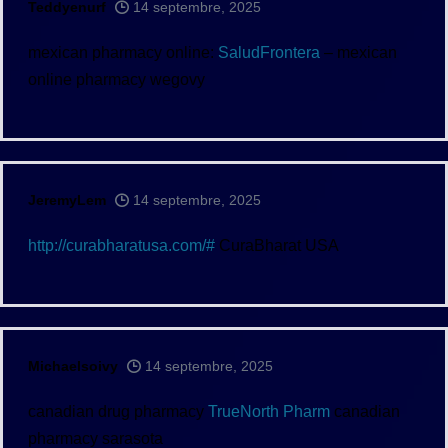
Teddyenurf
14 septembre, 2025
mexican pharmacy online:
SaludFrontera
– mexican
online pharmacy wegovy
JeremyLem
14 septembre, 2025
http://curabharatusa.com/#
CuraBharat USA
Michaelsoivy
14 septembre, 2025
canadian drug pharmacy
TrueNorth Pharm
canadian
pharmacy sarasota