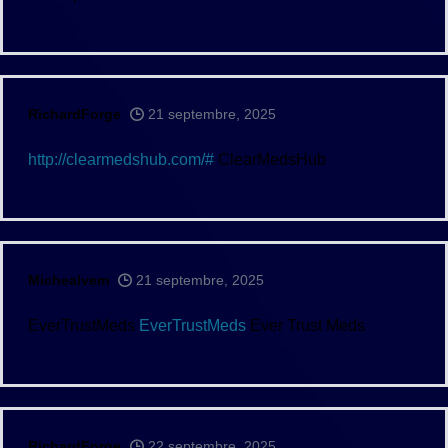
RichardForge
21 septembre, 2025
http://clearmedshub.com/#
ClearMedsHub
Michealvem
21 septembre, 2025
EverTrustMeds
EverTrustMeds
Ever Trust Meds
RichardForge
22 septembre, 2025