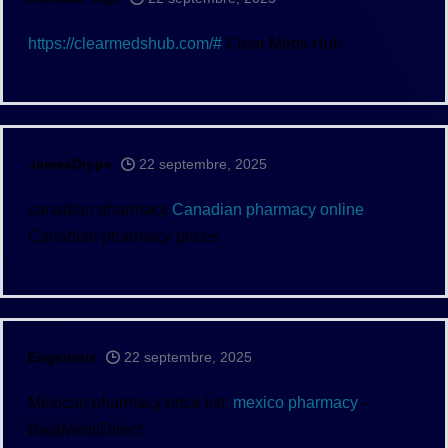
https://clearmedshub.com/#
Clear Meds Hub
JamesDrype
22 septembre, 2025
canadian pharmacy
Canadian pharmacy online
Canadian pharmacy prices
Eugenerix
22 septembre, 2025
Mexican pharmacy price list:
mexico pharmacy
–
BajaMedsDirect