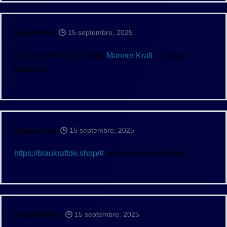
IsraelViown
15 septembre, 2025
online apotheke gГјnstig:
Manner Kraft
– europa
apotheke
Enriquedam
15 septembre, 2025
https://blaukraftde.shop/#
ohne rezept apotheke
DonaldErymn
15 septembre, 2025