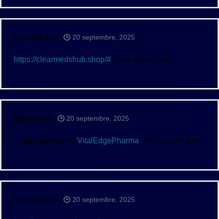
RichardForge
20 septembre, 2025
https://clearmedshub.shop/#
Clear Meds Hub
Michealvem
20 septembre, 2025
VitalEdgePharma
VitalEdgePharma
VitalEdgePharma
RichardForge
20 septembre, 2025