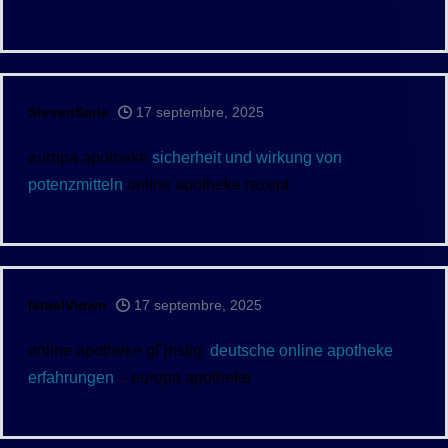
StevenSarie
17 septembre, 2025
europa apotheke
sicherheit und wirkung von
potenzmitteln
online apotheke rezept
IsraelViown
17 septembre, 2025
online apotheke gГјnstig:
deutsche online apotheke
erfahrungen
– europa apotheke