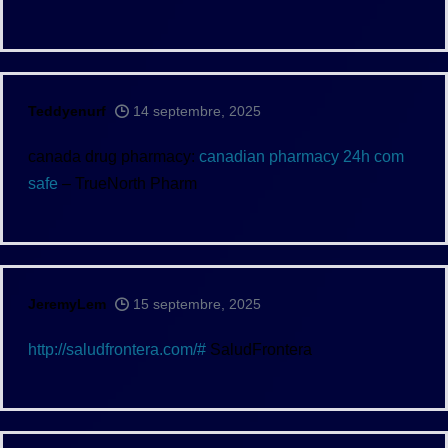
Teddyenurf
14 septembre, 2025
canada drug pharmacy:
canadian pharmacy 24h com
safe
– TrueNorth Pharm
JeremyLem
15 septembre, 2025
http://saludfrontera.com/#
SaludFrontera