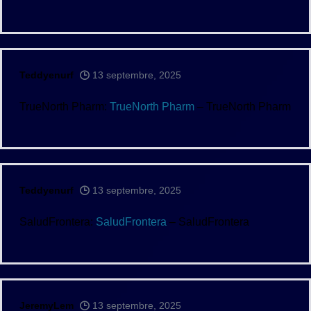
Teddyenurf
13 septembre, 2025
TrueNorth Pharm:
TrueNorth Pharm
– TrueNorth Pharm
Teddyenurf
13 septembre, 2025
SaludFrontera:
SaludFrontera
– SaludFrontera
JeremyLem
13 septembre, 2025