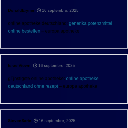
DonaldErymn
16 septembre, 2025
online apotheke deutschland:
generika potenzmittel
online bestellen
– europa apotheke
IsraelViown
16 septembre, 2025
gГјnstigste online apotheke:
online apotheke
deutschland ohne rezept
– europa apotheke
StevenSarie
16 septembre, 2025