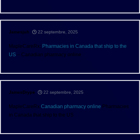
Jamesjuh
22 septembre, 2025
MapleCareRx:
Pharmacies in Canada that ship to the
US
– Canadian pharmacy online
JamesDrype
22 septembre, 2025
MapleCareRx
Canadian pharmacy online
Pharmacies
in Canada that ship to the US