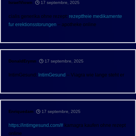
IsraelViown
17 septembre, 2025
cialis generika ohne rezept:
rezeptfreie medikamente
fur erektionsstorungen
– apotheke online
DonaldErymn
17 septembre, 2025
IntimGesund:
IntimGesund
– Viagra wie lange steht er
Enriquedam
17 septembre, 2025
https://intimgesund.com/#
kamagra kaufen ohne rezept
online