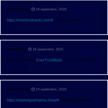
RichardForge
18 septembre, 2025
https://evertrustmeds.com/#
п»їcialis generic
DerekFeevy
18 septembre, 2025
Ever Trust Meds:
EverTrustMeds
– Buy Tadalafil 5mg
RichardForge
19 septembre, 2025
https://vitaledgepharma.shop/#
VitalEdge Pharma