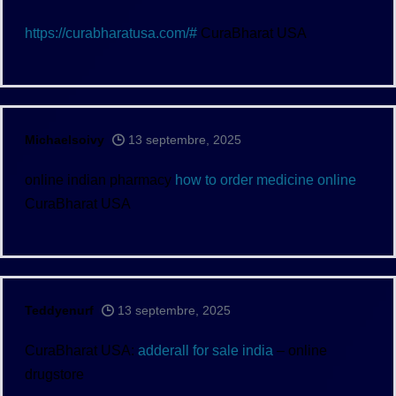
https://curabharatusa.com/#
CuraBharat USA
Michaelsoivy
13 septembre, 2025
online indian pharmacy
how to order medicine online
CuraBharat USA
Teddyenurf
13 septembre, 2025
CuraBharat USA:
adderall for sale india
– online
drugstore