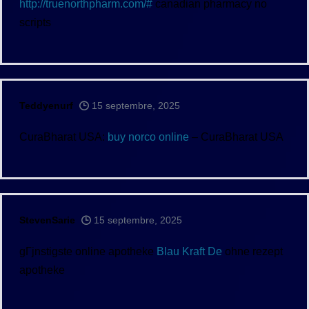
http://truenorthpharm.com/#
canadian pharmacy no
scripts
Teddyenurf
15 septembre, 2025
CuraBharat USA:
buy norco online
– CuraBharat USA
StevenSarie
15 septembre, 2025
gГјnstigste online apotheke
Blau Kraft De
ohne rezept
apotheke