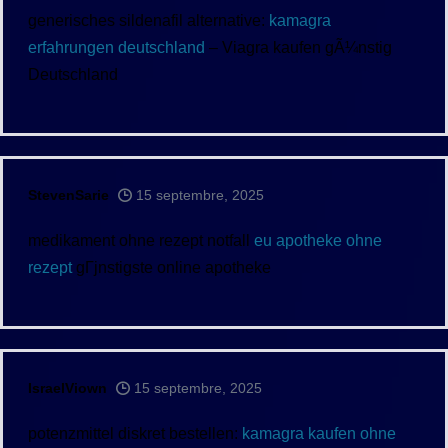
generisches sildenafil alternative:
kamagra
erfahrungen deutschland
– Viagra kaufen gÃ¼nstig
Deutschland
StevenSarie
15 septembre, 2025
medikament ohne rezept notfall
eu apotheke ohne
rezept
gГјnstigste online apotheke
IsraelViown
15 septembre, 2025
potenzmittel diskret bestellen:
kamagra kaufen ohne