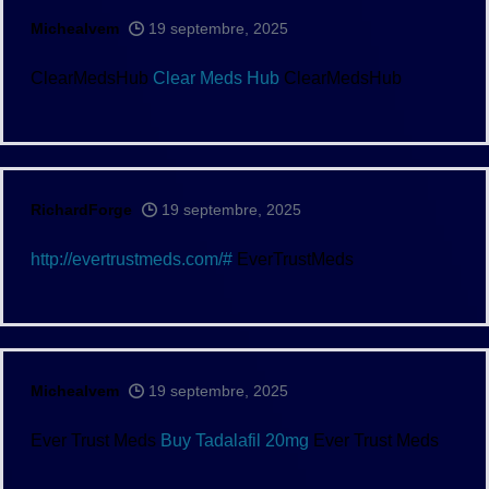
Michealvem
19 septembre, 2025
ClearMedsHub
Clear Meds Hub
ClearMedsHub
RichardForge
19 septembre, 2025
http://evertrustmeds.com/#
EverTrustMeds
Michealvem
19 septembre, 2025
Ever Trust Meds
Buy Tadalafil 20mg
Ever Trust Meds