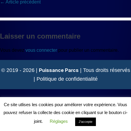
Navigation
← Article précédent
d’article
Laisser un commentaire
Vous devez
vous connecter
pour publier un commentaire.
Puissance Parcs
© 2019 - 2026 |
| Tous droits réservés
|
Politique de confidentialité
Ce site utlises les cookies pour améliorer votre expérience. Vous
pouvez refuser la collecte des cookie en cliquant sur le bouton ci-
joint.
Réglages
J'accepte