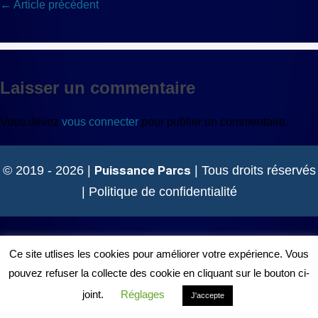
Navigation
← Article précédent
d’article
Laisser un commentaire
Vous devez
vous connecter
pour publier un commentaire.
Puissance Parcs
© 2019 - 2026 |
| Tous droits réservés
|
Politique de confidentialité
Ce site utlises les cookies pour améliorer votre expérience. Vous
pouvez refuser la collecte des cookie en cliquant sur le bouton ci-
joint.
Réglages
J'accepte