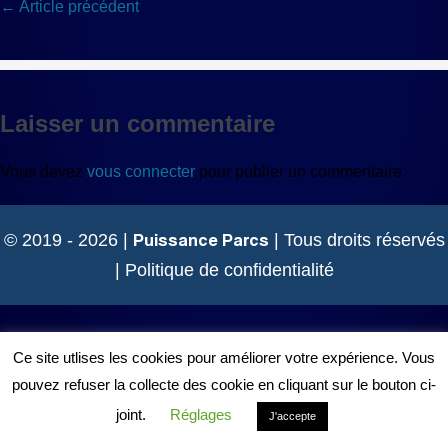
Navigation
← Article précédent
d’article
Laisser un commentaire
Vous devez
vous connecter
pour publier un commentaire.
Puissance Parcs
© 2019 - 2026 |
| Tous droits réservés
|
Politique de confidentialité
Ce site utlises les cookies pour améliorer votre expérience. Vous
pouvez refuser la collecte des cookie en cliquant sur le bouton ci-
joint.
Réglages
J'accepte