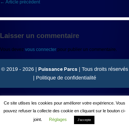
Navigation
← Article précédent
d’article
Laisser un commentaire
Vous devez
vous connecter
pour publier un commentaire.
Puissance Parcs
© 2019 - 2026 |
| Tous droits réservés
|
Politique de confidentialité
Ce site utlises les cookies pour améliorer votre expérience. Vous
pouvez refuser la collecte des cookie en cliquant sur le bouton ci-
joint.
Réglages
J'accepte